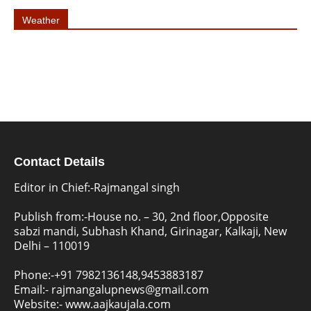
Weather
Contact Details
Editor in Chief:-Rajmangal singh
Publish from:-
House no. – 30, 2nd floor,Opposite
sabzi mandi, Subhash Khand, Girinagar, Kalkaji, New
Delhi – 110019
Phone:-
+91 7982136148,9453883187
Email:-
rajmangalupnews@gmail.com
Website:-
www.aajkaujala.com