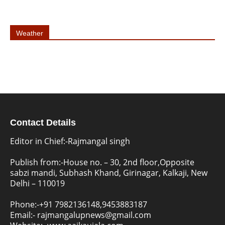
Weather
Contact Details
Editor in Chief:-Rajmangal singh
Publish from:-
House no. – 30, 2nd floor,Opposite
sabzi mandi, Subhash Khand, Girinagar, Kalkaji, New
Delhi – 110019
Phone:-
+91 7982136148,9453883187
Email:-
rajmangalupnews@gmail.com