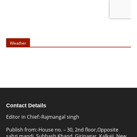
Weather
Contact Details
Editor in Chief:-Rajmangal singh
Publish from:-
House no. – 30, 2nd floor,Opposite
sabzi mandi, Subhash Khand, Girinagar, Kalkaji, New