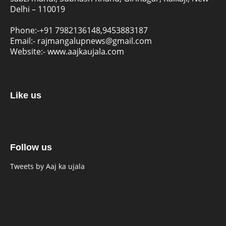
Delhi – 110019
Phone:-
+91 7982136148,9453883187
Email:-
rajmangalupnews@gmail.com
Website:-
www.aajkaujala.com
Like us
Follow us
Tweets by Aaj ka ujala