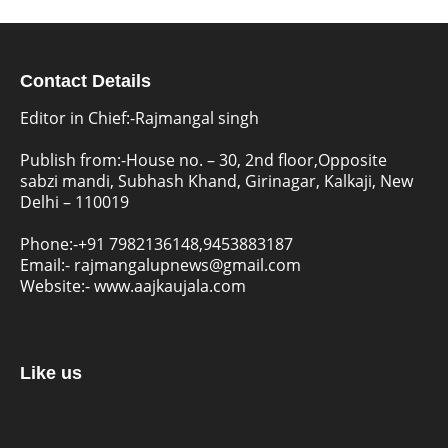
Contact Details
Editor in Chief:-Rajmangal singh
Publish from:-
House no. – 30, 2nd floor,Opposite
sabzi mandi, Subhash Khand, Girinagar, Kalkaji, New
Delhi – 110019
Phone:-
+91 7982136148,9453883187
Email:-
rajmangalupnews@gmail.com
Website:-
www.aajkaujala.com
Like us