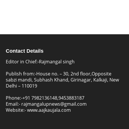
Contact Details
Editor in Chief:-Rajmangal singh
Publish from:-
House no. – 30, 2nd floor,Opposite
sabzi mandi, Subhash Khand, Girinagar, Kalkaji, New
Delhi – 110019
Phone:-
+91 7982136148,9453883187
Email:-
rajmangalupnews@gmail.com
Website:-
www.aajkaujala.com