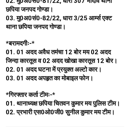
02. मु0अ0सं0-81/22, धारा 307 भादवि थाना
छपिया जनपद गोण्डा।
03. मु0अ0सं0-82/22, धारा 3/25 आर्म्स एक्ट
थाना छपिया जनपद गोण्डा।
*बरामदगीः-*
01. 01 अदद अवैध तमंचा 12 बोर मय 02 अदद
जिन्दा कारतूस व 02 अदद खोखा कारतूस 12 बोर।
02. 01 अदद घटना में प्रयुक्त अल्टो कार।
03. 01 अदद अपहृत का मोबाइल फोन।
*गिरफ्तार कर्ता टीमः-*
01. थानाध्यक्ष छपिया चितवन कुमार मय पुलिस टीम।
02. प्रभारी एस0ओ0जी0 सुनील कुमार मय टीम।