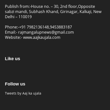
Publish from:-
House no. – 30, 2nd floor,Opposite
sabzi mandi, Subhash Khand, Girinagar, Kalkaji, New
Delhi – 110019
Phone:-
+91 7982136148,9453883187
Email:-
rajmangalupnews@gmail.com
Website:-
www.aajkaujala.com
Like us
Follow us
Tweets by Aaj ka ujala