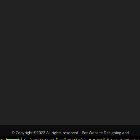
© Copyright ©2022 All rights reserved | For Website Designing and
Development call Us:-8920664806
- मे आपका स्वागत हैं ,यहाँ आपको हमेसा ताजा खबरों से रूबरू कराया जाएगा , खबर ओर विज्