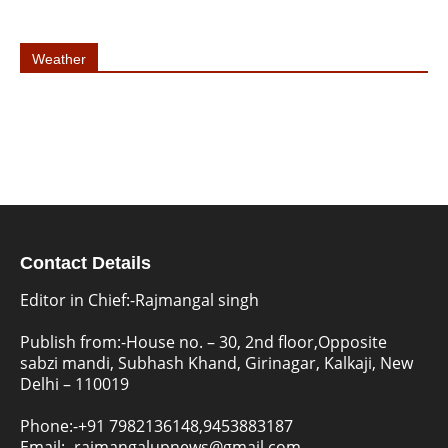
Weather
Contact Details
Editor in Chief:-Rajmangal singh
Publish from:-
House no. – 30, 2nd floor,Opposite
sabzi mandi, Subhash Khand, Girinagar, Kalkaji, New
Delhi – 110019
Phone:-
+91 7982136148,9453883187
Email:-
rajmangalupnews@gmail.com