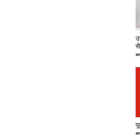
उ
से
आज
प
आज