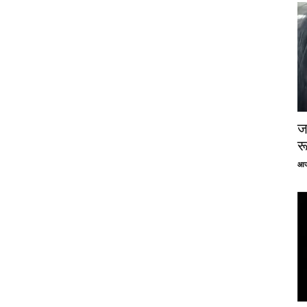
ज
र
आज