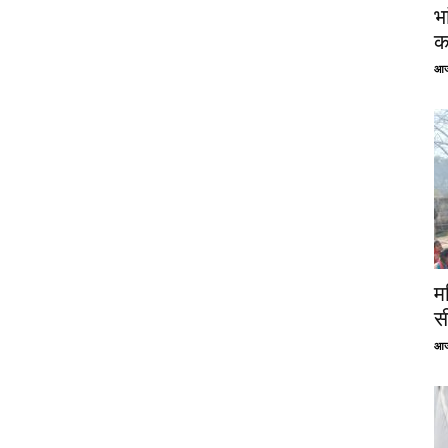
भ
क
आज
म
स
आज