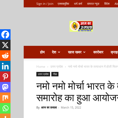
Sign in / Join
एक्सक्लूसिव
धर्म-कर्म
वायरल न्यूज़
विदेश
Ab
Aaj
ka
ujala
होम
देश
खास खबर
कारोबार
क्राइ
Home
उत्तर प्रदेश
नमो नमो मोर्चा भारत के तत्वाधान में होली मि
उत्तर प्रदेश
गोंडा
नमो नमो मोर्चा भारत के 
समारोह का हुआ आयोज
By
आज का उजाला
-
March 15, 2022