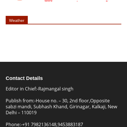
Weather
Contact Details
Editor in Chief:-Rajmangal singh
Publish from:-
House no. – 30, 2nd floor,Opposite
sabzi mandi, Subhash Khand, Girinagar, Kalkaji, New
Delhi – 110019
Phone:-
+91 7982136148,9453883187