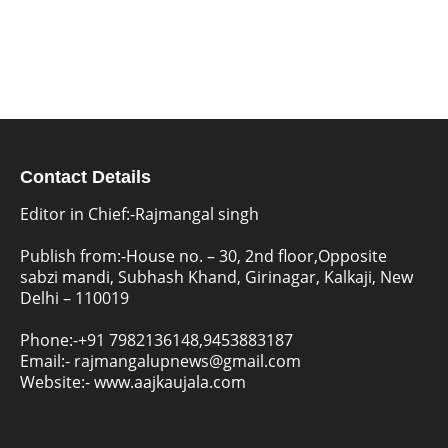
Contact Details
Editor in Chief:-Rajmangal singh
Publish from:-
House no. – 30, 2nd floor,Opposite
sabzi mandi, Subhash Khand, Girinagar, Kalkaji, New
Delhi – 110019
Phone:-
+91 7982136148,9453883187
Email:-
rajmangalupnews@gmail.com
Website:-
www.aajkaujala.com