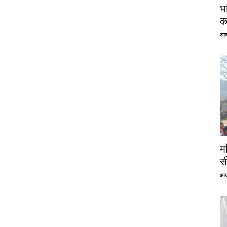
भ
क
आज
म
स
आज