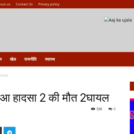
out us
Contact Us
Privacy policy
म
खेल
राजनीति
स्वास्थ
 2घायल
े हुआ हादसा 2 की मौत 2घायल
526
0