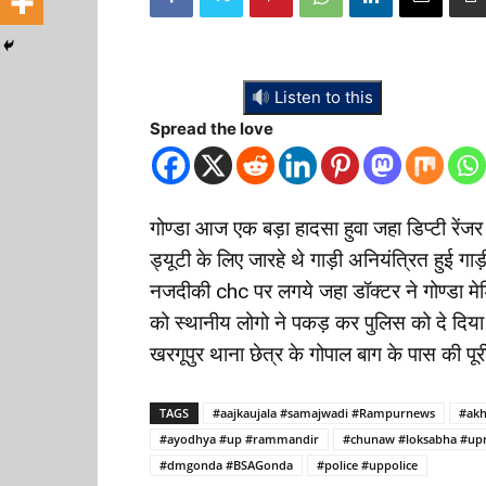
Listen to this
Spread the love
गोण्डा आज एक बड़ा हादसा हुवा जहा डिप्टी रेंजर
ड्यूटी के लिए जारहे थे गाड़ी अनियंत्रित हुई ग
नजदीकी chc पर लगये जहा डॉक्टर ने गोण्डा मे
को स्थानीय लोगो ने पकड़ कर पुलिस को दे दिया वह
खरगूपुर थाना छेत्र के गोपाल बाग के पास की पू
TAGS
#aajkaujala #samajwadi #Rampurnews
#akh
#ayodhya #up #rammandir
#chunaw #loksabha #up
#dmgonda #BSAGonda
#police #uppolice