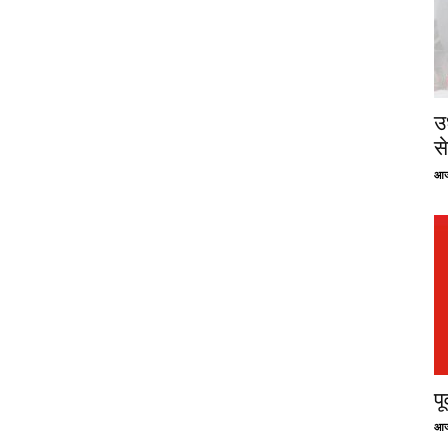
उ
से
आज
प
आज