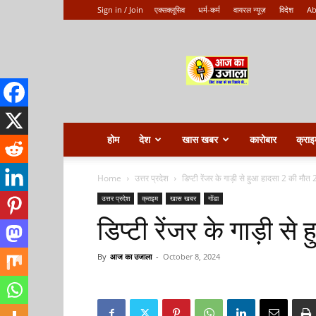
Sign in / Join
एक्सक्लूसिव
धर्म-कर्म
वायरल न्यूज़
विदेश
Ab
Aaj
ka
ujala
होम
देश
खास खबर
कारोबार
क्राइ
Home
उत्तर प्रदेश
डिप्टी रेंजर के गाड़ी से हुआ हादसा 2 की मौत
उत्तर प्रदेश
क्राइम
खास खबर
गोंडा
डिप्टी रेंजर के गाड़ी स
By
आज का उजाला
-
October 8, 2024