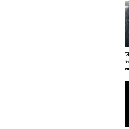
ज
र
आज