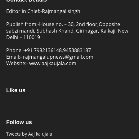
Editor in Chief:-Rajmangal singh
Publish from:-
House no. – 30, 2nd floor,Opposite
sabzi mandi, Subhash Khand, Girinagar, Kalkaji, New
Delhi – 110019
Phone:-
+91 7982136148,9453883187
Email:-
rajmangalupnews@gmail.com
Website:-
www.aajkaujala.com
Like us
Follow us
Tweets by Aaj ka ujala