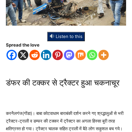
Listen to this
Spread the love
डंफर की टक्कर से ट्रैक्टर हुआ चकनाचूर
करनैलगंज(गोंडा)। बाबा कोटवाधाम बाराबंकी दर्शन करने गए श्रद्धालुओं से भरी
ट्रैक्टर-ट्राली व डम्फर की टक्कर में ट्रैक्टर का अगला हिस्सा बुरी तरह
क्षतिग्रस्त हो गया। ट्रैक्टर चालक सहित ट्राली में बैठे लोग सकुशल बच गये।