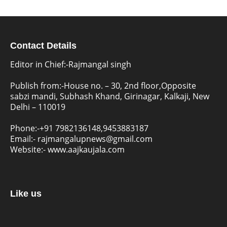
Contact Details
Editor in Chief:-Rajmangal singh
Publish from:-
House no. – 30, 2nd floor,Opposite
sabzi mandi, Subhash Khand, Girinagar, Kalkaji, New
Delhi – 110019
Phone:-
+91 7982136148,9453883187
Email:-
rajmangalupnews@gmail.com
Website:-
www.aajkaujala.com
Like us