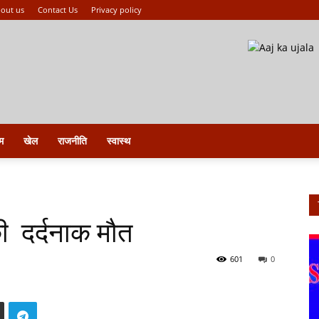
out us
Contact Us
Privacy policy
म
खेल
राजनीति
स्वास्थ
ी दर्दनाक मौत
601
0