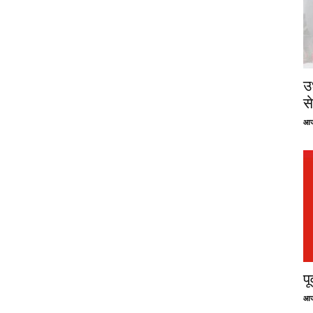
उ
से
आज
प
आज