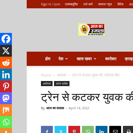
Sign in / Join
एक्सक्लूसिव
धर्म-कर्म
वायरल न्यूज़
विदेश
Ab
Aaj
ka
ujala
होम
देश
खास खबर
कारोबार
क्राइ
Home
अयोध्या
ट्रेन से कटकर युवक की दर्दनाक मौत
अयोध्या
उत्तर प्रदेश
ट्रेन से कटकर युवक क
By
आज का उजाला
-
April 14, 2022