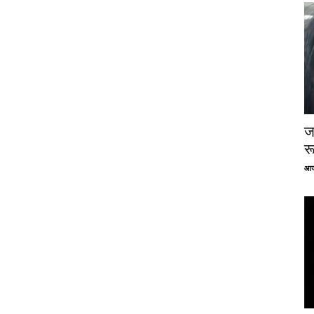
ज
र
आज