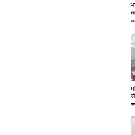
भ
क
आज
म
स
आज