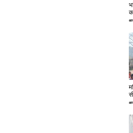
भ
क
आज
म
स
आज