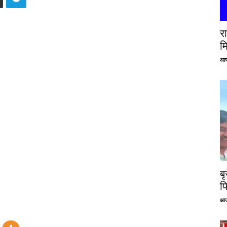
रा
म
आज
ब
फ
आज