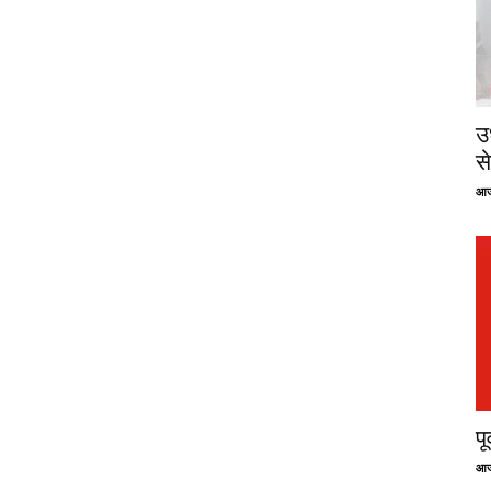
उ
से
आज
प
आज