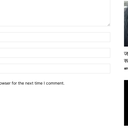
ज
र
आज
owser for the next time I comment.