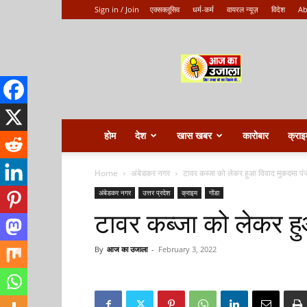
Sign in / Join
एक्सक्लूसिव
धर्म-कर्म
वायरल न्यूज़
विदेश
Ab
Aaj
ka
ujala
होम
देश
खास खबर
कारोबार
क्राइ
Home
अंबेडकर नगर
टावर कब्जा को लेकर हुआ विवाद मुकदमा पं
अंबेडकर नगर
उत्तर प्रदेश
क्राइम
गोंडा
टावर कब्जा को लेकर ह
By
आज का उजाला
-
February 3, 2022