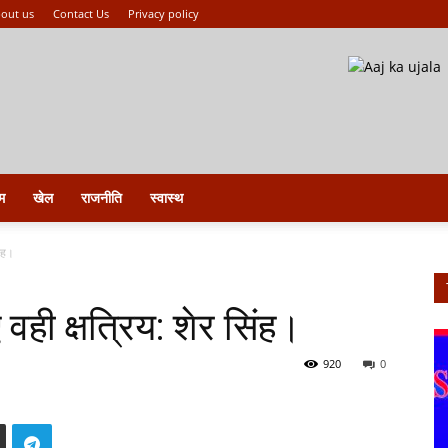
out us
Contact Us
Privacy policy
म
खेल
राजनीति
स्वास्थ
िंह।
वही क्षत्रिय: शेर सिंह।
920
0