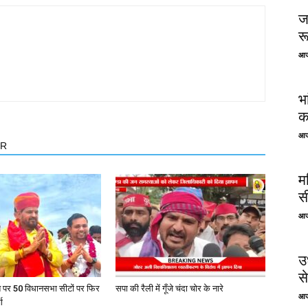
ज
र
आज
भ
क
आज
OR
म
स
आज
उ
से
त पर 50 विधानसभा सीटों पर फिर
सपा की रैली में गूँजे चंदा चोर के नारे
आज
ा