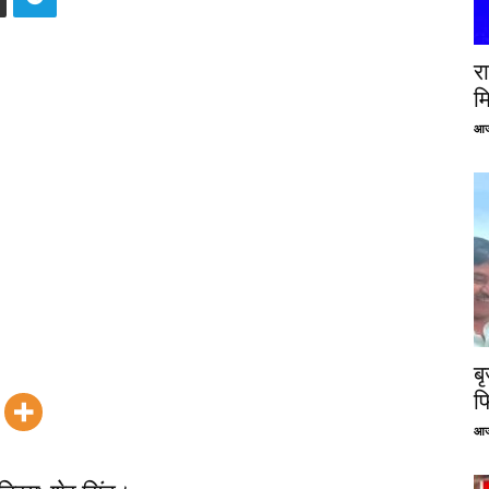
रा
म
आज
ब
फ
आज