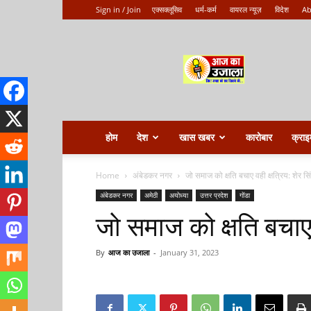
Sign in / Join
एक्सक्लूसिव
धर्म-कर्म
वायरल न्यूज़
विदेश
Ab
Aaj
ka
ujala
होम
देश
खास खबर
कारोबार
क्राइ
Home
अंबेडकर नगर
जो समाज को क्षति बचाए वही क्षत्रिय: शेर स
अंबेडकर नगर
अमेठी
अयोध्या
उत्तर प्रदेश
गोंडा
जो समाज को क्षति बचाए 
By
आज का उजाला
-
January 31, 2023