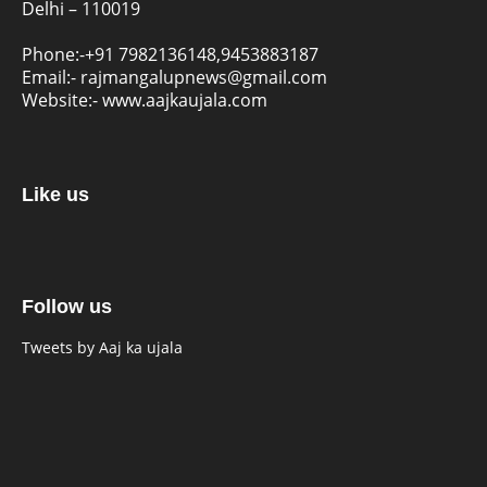
Delhi – 110019
Phone:-
+91 7982136148,9453883187
Email:-
rajmangalupnews@gmail.com
Website:-
www.aajkaujala.com
Like us
Follow us
Tweets by Aaj ka ujala