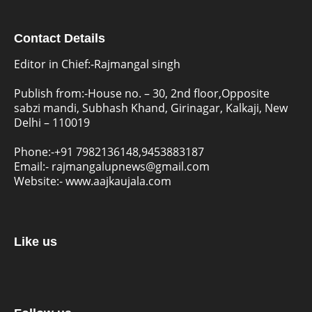
Contact Details
Editor in Chief:-Rajmangal singh
Publish from:-
House no. – 30, 2nd floor,Opposite
sabzi mandi, Subhash Khand, Girinagar, Kalkaji, New
Delhi – 110019
Phone:-
+91 7982136148,9453883187
Email:-
rajmangalupnews@gmail.com
Website:-
www.aajkaujala.com
Like us