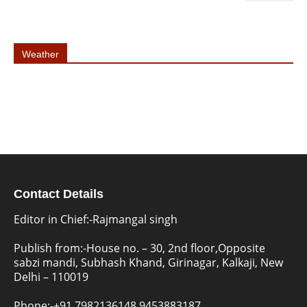
Weather
Contact Details
Editor in Chief:-Rajmangal singh
Publish from:-
House no. – 30, 2nd floor,Opposite
sabzi mandi, Subhash Khand, Girinagar, Kalkaji, New
Delhi – 110019
Phone:-
+91 7982136148,9453883187