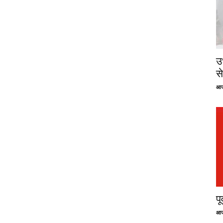
उ
से
आज
प
आज