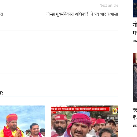
Next article
ित
गोण्डा मुख्यविकास अधिकारी ने पद भार संभाला
ग
म
आज
OR
र
₹
आज