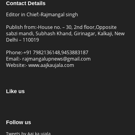
Contact Details
Editor in Chief:-Rajmangal singh
Publish from:-
House no. – 30, 2nd floor,Opposite
sabzi mandi, Subhash Khand, Girinagar, Kalkaji, New
Delhi – 110019
Phone:-
+91 7982136148,9453883187
Email:-
rajmangalupnews@gmail.com
Website:-
www.aajkaujala.com
Like us
Follow us
Tweets by Aaj ka ujala