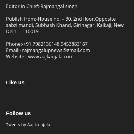
Editor in Chief:-Rajmangal singh
Publish from:-
House no. – 30, 2nd floor,Opposite
sabzi mandi, Subhash Khand, Girinagar, Kalkaji, New
Delhi – 110019
Phone:-
+91 7982136148,9453883187
Email:-
rajmangalupnews@gmail.com
Website:-
www.aajkaujala.com
Like us
Follow us
Tweets by Aaj ka ujala