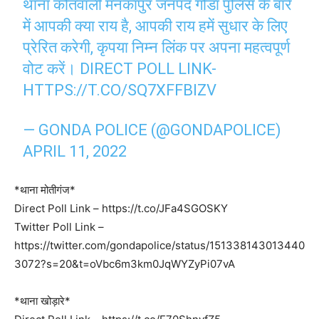
थाना कोतवाली मनकापुर जनपद गोंडा पुलिस के बारे
में आपकी क्या राय है, आपकी राय हमें सुधार के लिए
प्रेरित करेगी, कृपया निम्न लिंक पर अपना महत्वपूर्ण
वोट करें। DIRECT POLL LINK-
HTTPS://T.CO/SQ7XFFBIZV
— GONDA POLICE (@GONDAPOLICE)
APRIL 11, 2022
*थाना मोतीगंज*
Direct Poll Link – https://t.co/JFa4SGOSKY
Twitter Poll Link –
https://twitter.com/gondapolice/status/151338143013440
3072?s=20&t=oVbc6m3km0JqWYZyPi07vA
*थाना खोड़ारे*