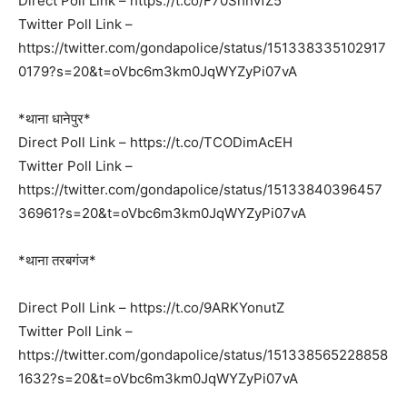
Direct Poll Link – https://t.co/F70ShnvfZ5
Twitter Poll Link –
https://twitter.com/gondapolice/status/151338335102917
0179?s=20&t=oVbc6m3km0JqWYZyPi07vA
*थाना धानेपुर*
Direct Poll Link – https://t.co/TCODimAcEH
Twitter Poll Link –
https://twitter.com/gondapolice/status/15133840396457
36961?s=20&t=oVbc6m3km0JqWYZyPi07vA
*थाना तरबगंज*
Direct Poll Link – https://t.co/9ARKYonutZ
Twitter Poll Link –
https://twitter.com/gondapolice/status/151338565228858
1632?s=20&t=oVbc6m3km0JqWYZyPi07vA