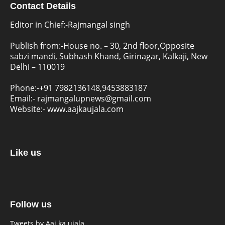
Contact Details
Editor in Chief:-Rajmangal singh
Publish from:-
House no. – 30, 2nd floor,Opposite
sabzi mandi, Subhash Khand, Girinagar, Kalkaji, New
Delhi – 110019
Phone:-
+91 7982136148,9453883187
Email:-
rajmangalupnews@gmail.com
Website:-
www.aajkaujala.com
Like us
Follow us
Tweets by Aaj ka ujala