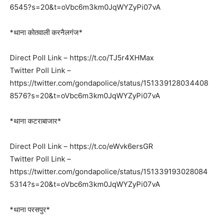
6545?s=20&t=oVbc6m3km0JqWYZyPi07vA
*थाना कोतवाली करनैलगंज*
Direct Poll Link – https://t.co/TJ5r4XHMax
Twitter Poll Link –
https://twitter.com/gondapolice/status/151339128034408
8576?s=20&t=oVbc6m3km0JqWYZyPi07vA
*थाना कटराबाजार*
Direct Poll Link – https://t.co/eWvk6ersGR
Twitter Poll Link –
https://twitter.com/gondapolice/status/151339193028084
5314?s=20&t=oVbc6m3km0JqWYZyPi07vA
*थाना परसपुर*