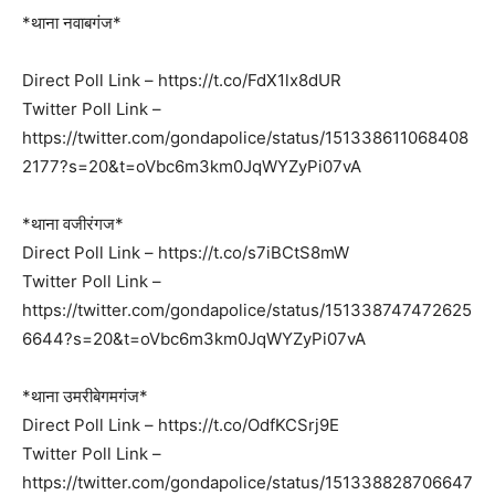
*थाना नवाबगंज*
Direct Poll Link – https://t.co/FdX1lx8dUR
Twitter Poll Link –
https://twitter.com/gondapolice/status/151338611068408
2177?s=20&t=oVbc6m3km0JqWYZyPi07vA
*थाना वजीरंगज*
Direct Poll Link – https://t.co/s7iBCtS8mW
Twitter Poll Link –
https://twitter.com/gondapolice/status/151338747472625
6644?s=20&t=oVbc6m3km0JqWYZyPi07vA
*थाना उमरीबेगमगंज*
Direct Poll Link – https://t.co/OdfKCSrj9E
Twitter Poll Link –
https://twitter.com/gondapolice/status/151338828706647