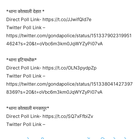
*थाना कोतवाली देहात *
Direct Poll Link- https://t.co/JJwifQld7e
Twitter Poll Link –
https://twitter.com/gondapolice/status/151337902319951
4624?s=20&t=oVbc6m3km0JqWYZyPi07vA
*थाना इटियाथोक*
Direct Poll Link- https://t.co/OLN3pydpZp
Twitter Poll Link –
https://twitter.com/gondapolice/status/151338041427397
8369?s=20&t=oVbc6m3km0JqWYZyPi07vA
*थाना कोतवाली मनकापुर*
Direct Poll Link- https://t.co/SQ7xFfbiZv
Twitter Poll Link –