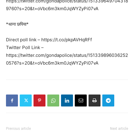
https://twitter.com/gondapolice/status/151339649704318
9760?s=20&t=oVbc6m3km0JqWYZyPi07vA
*थाना छपिया*
Direct poll link – https://t.co/pkpAVHqRFf
Twitter Poll Link –
https://twitter.com/gondapolice/status/151339896036252
0576?s=20&t=oVbc6m3km0JqWYZyPi07vA
Previous article
Next article