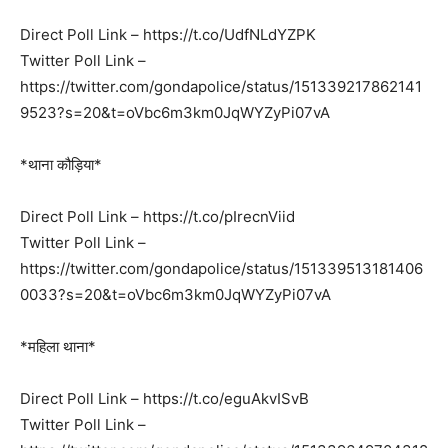
Direct Poll Link – https://t.co/UdfNLdYZPK
Twitter Poll Link –
https://twitter.com/gondapolice/status/151339217862141
9523?s=20&t=oVbc6m3km0JqWYZyPi07vA
*थाना कौड़िया*
Direct Poll Link – https://t.co/pIrecnViid
Twitter Poll Link –
https://twitter.com/gondapolice/status/151339513181406
0033?s=20&t=oVbc6m3km0JqWYZyPi07vA
*महिला थाना*
Direct Poll Link – https://t.co/eguAkvISvB
Twitter Poll Link –