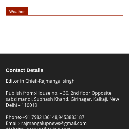
Weather
Contact Details
Editor in Chief:-Rajmangal singh
Publish from:-
House no. – 30, 2nd floor,Opposite
sabzi mandi, Subhash Khand, Girinagar, Kalkaji, New
Delhi – 110019
Phone:-
+91 7982136148,9453883187
Email:-
rajmangalupnews@gmail.com