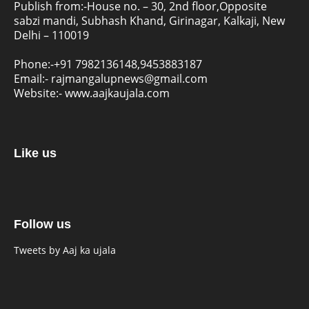
Publish from:-
House no. – 30, 2nd floor,Opposite
sabzi mandi, Subhash Khand, Girinagar, Kalkaji, New
Delhi – 110019
Phone:-
+91 7982136148,9453883187
Email:-
rajmangalupnews@gmail.com
Website:-
www.aajkaujala.com
Like us
Follow us
Tweets by Aaj ka ujala