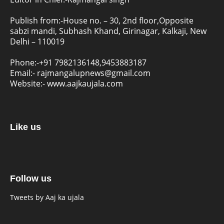
Publish from:-
House no. – 30, 2nd floor,Opposite
sabzi mandi, Subhash Khand, Girinagar, Kalkaji, New
Delhi – 110019
Phone:-
+91 7982136148,9453883187
Email:-
rajmangalupnews@gmail.com
Website:-
www.aajkaujala.com
Like us
Follow us
Tweets by Aaj ka ujala