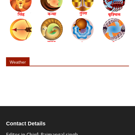
Weather
Contact Details
Editor in Chief:-Rajmangal singh