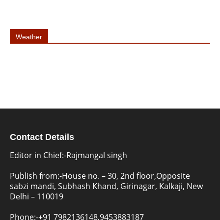
Weather
Contact Details
Editor in Chief:-Rajmangal singh
Publish from:-
House no. – 30, 2nd floor,Opposite
sabzi mandi, Subhash Khand, Girinagar, Kalkaji, New
Delhi – 110019
Phone:-
+91 7982136148,9453883187