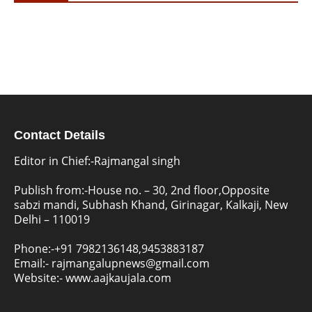
Contact Details
Editor in Chief:-Rajmangal singh
Publish from:-
House no. – 30, 2nd floor,Opposite
sabzi mandi, Subhash Khand, Girinagar, Kalkaji, New
Delhi – 110019
Phone:-
+91 7982136148,9453883187
Email:-
rajmangalupnews@gmail.com
Website:-
www.aajkaujala.com