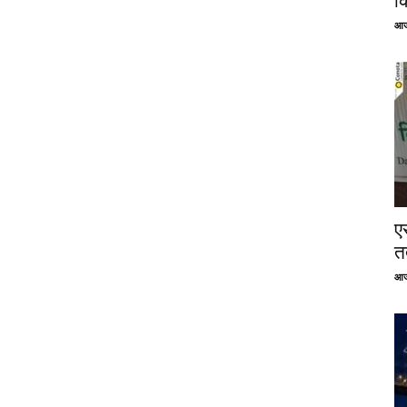
क
आज
ए
तत
आज