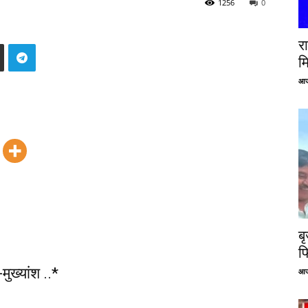
1256
0
रा
म
आज
ब
फ
ुख्यांश ..*
आज