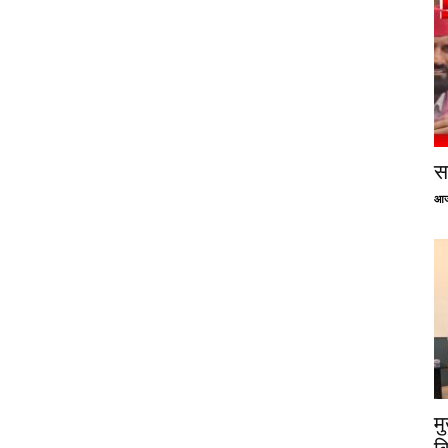
सप
आज
म