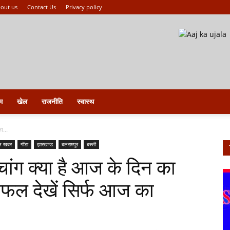
out us
Contact Us
Privacy policy
म
खेल
राजनीति
स्वास्थ
ा...
स खबर
गोंडा
झारखण्ड
बलरामपुर
बस्ती
चांग क्या है आज के दिन का
शिफल देखें सिर्फ आज का