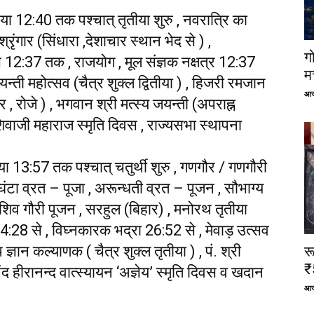
तीया 12:40 तक पश्चात् तृतीया शुरु , नवरात्रि का
्रृंगार (सिंधारा ,देशाचार स्थान भेद से ) ,
ग
दय से 12:37 तक , राजयोग , मूल संज्ञक नक्षत्र 12:37
म
न्ती महोत्सव (चैत्र शुक्ल द्वितीया ) , हिजरी रमजान
आज
भर , रोजे ) , भगवान श्री मत्स्य जयन्ती (अपराह्न
ि शिवाजी महाराज स्मृति दिवस , राज्यसभा स्थापना
ीया 13:57 तक पश्चात् चतुर्थी शुरु , गणगौर / गणगौरी
घंटा व्रत – पूजा , अरून्धती व्रत – पूजन , सौभाग्य
शिव गौरी पूजन , सरहुल (बिहार) , मनोरथ तृतीया
14:28 से , विघ्नकारक भद्रा 26:52 से , मेवाड़ उत्सव
ज्ञान कल्याणक ( चैत्र शुक्ल तृतीया ) , पं. श्री
र
₹
ंद हीरानन्द वात्स्यायन ‘अज्ञेय’ स्मृति दिवस व खदान
आज