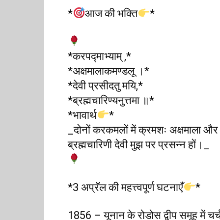
*
आज की भक्ति
*
*करपद्माभ्याम् ,*
*अक्षमालाकमण्डलू ।*
*देवी प्रसीदतु मयि,*
*ब्रह्मचारिण्यनुत्तमा ॥*
*भावार्थ
*
_दोनों करकमलों में क्रमशः अक्षमाला और 
ब्रह्मचारिणी देवी मुझ पर प्रसन्न हों।_
*3 अप्रॅल की महत्त्वपूर्ण घटनाएँ
*
1856 – यूनान के रोडोस द्वीप समूह में चर्च