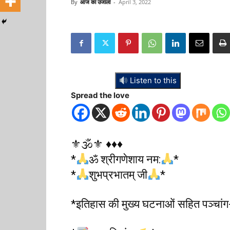
By
आज का उजाला
-
April 3, 2022
Listen to this
Spread the love
⚜🕉⚜ ♦️♦️♦️
*
ॐ श्रीगणेशाय नम:
*
*
शुभप्रभातम् जी
*
*इतिहास की मुख्य घटनाओं सहित पञ्चांग-म