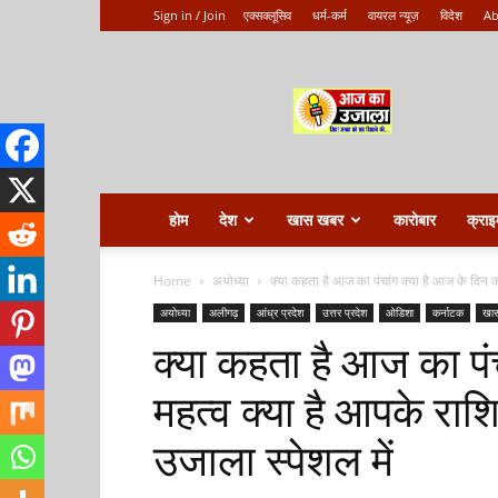
Sign in / Join
एक्सक्लूसिव
धर्म-कर्म
वायरल न्यूज़
विदेश
Ab
Aaj
ka
ujala
होम
देश
खास खबर
कारोबार
क्राइ
Home
अयोध्या
क्या कहता है आज का पंचांग क्या है आज के दिन क
अयोध्या
अलीगढ़
आंध्र प्रदेश
उत्तर प्रदेश
ओडिशा
कर्नाटक
खा
क्या कहता है आज का पं
महत्व क्या है आपके रा
उजाला स्पेशल में