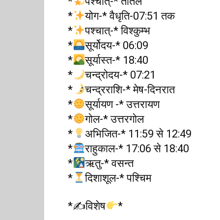
*
पश्चात्-* तैतिल
*
योग-* वैधृति-07:51 तक
*
पश्चात्-* विश्कुम्भ
*
सूर्योदय-* 06:09
*
सूर्यास्त-* 18:40
*
चन्द्रोदय-* 07:21
*
चन्द्रराशि-* मेष-दिनरात
*
सूर्यायण -* उत्तरायण
*
गोल-* उत्तरगोल
*
अभिजित-* 11:59 से 12:49
*
राहुकाल-* 17:06 से 18:40
*
ऋतु-* वसन्त
*
दिशाशूल-* पश्चिम
*✍विशेष
*