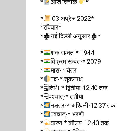
*
आज दिनांक
*
*
03 अप्रैल 2022*
*रविवार*
*🏚नई दिल्ली अनुसार🏚*
*
शक सम्वत-* 1944
*
विक्रम सम्वत-* 2079
*
मास-* चैत्र
*
पक्ष-* शुक्लपक्ष
*🗒तिथि-* द्वितीया-12:40 तक
*🗒पश्चात्-* तृतीया
*
नक्षत्र-* अश्विनी-12:37 तक
*
पश्चात्-* भरणी
*
करण-* कौलव-12:40 तक