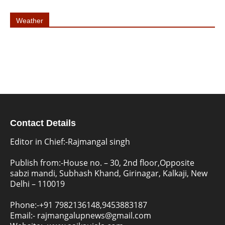
Weather
Contact Details
Editor in Chief:-Rajmangal singh
Publish from:-
House no. – 30, 2nd floor,Opposite
sabzi mandi, Subhash Khand, Girinagar, Kalkaji, New
Delhi – 110019
Phone:-
+91 7982136148,9453883187
Email:-
rajmangalupnews@gmail.com