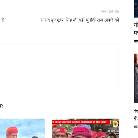
Next article
 से
सांसद बृजभूषण सिंह की बड़ी चुनौती राज ठाकरे को
ग
म
आज
OR
र
₹
आज