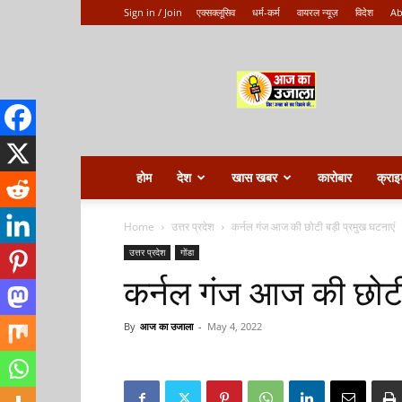
Sign in / Join
एक्सक्लूसिव
धर्म-कर्म
वायरल न्यूज़
विदेश
Ab
Aaj
ka
ujala
होम
देश
खास खबर
कारोबार
क्राइ
Home
उत्तर प्रदेश
कर्नल गंज आज की छोटी बड़ी प्रमुख घटनाएं
उत्तर प्रदेश
गोंडा
कर्नल गंज आज की छोटी
By
आज का उजाला
-
May 4, 2022