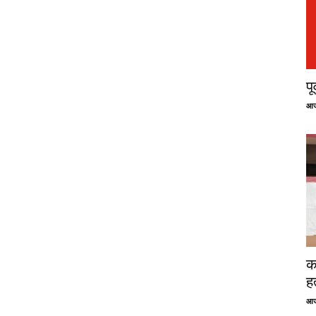
प
आज
क
ह
आज