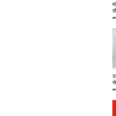
म
स
आज
उ
से
आज