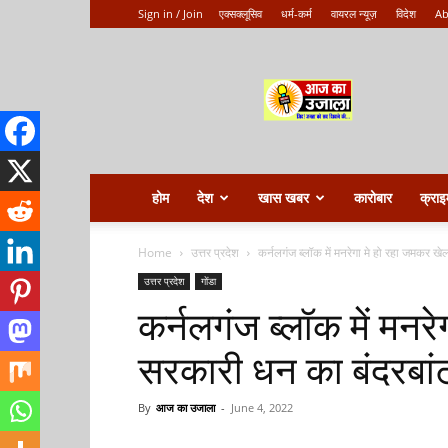
Sign in / Join
एक्सक्लूसिव
धर्म-कर्म
वायरल न्यूज़
विदेश
Ab
Aaj
ka
ujala
होम
देश
खास खबर
कारोबार
क्राइ
Home
उत्तर प्रदेश
कर्नलगंज ब्लॉक में मनरेगा मे हो रहा जमकर 
उत्तर प्रदेश
गोंडा
कर्नलगंज ब्लॉक में मन
सरकारी धन का बंदरबां
By
आज का उजाला
-
June 4, 2022