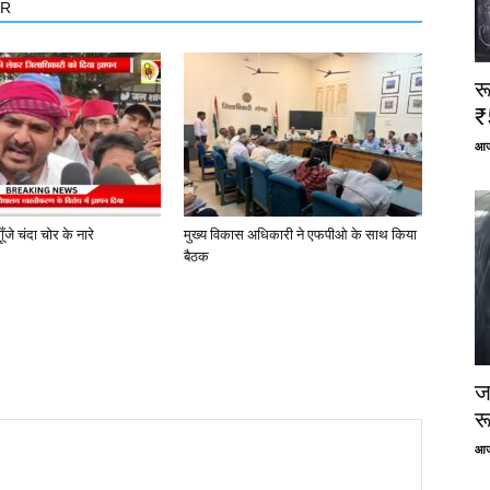
OR
र
₹
आज
ूँजे चंदा चोर के नारे
मुख्य विकास अधिकारी ने एफपीओ के साथ किया
बैठक
ज
र
आज