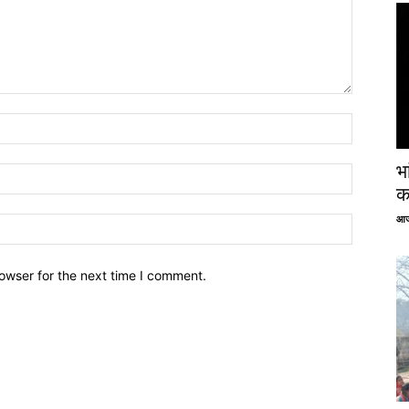
भ
क
आज
owser for the next time I comment.