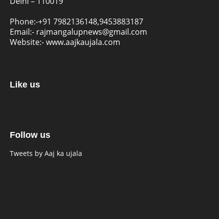
Delhi – 110019
Phone:-
+91 7982136148,9453883187
Email:-
rajmangalupnews@gmail.com
Website:-
www.aajkaujala.com
Like us
Follow us
Tweets by Aaj ka ujala