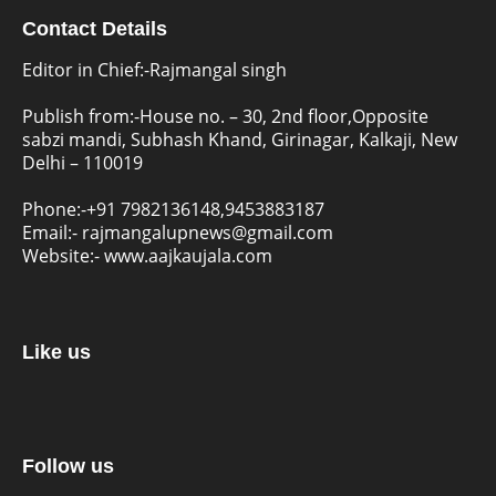
Contact Details
Editor in Chief:-Rajmangal singh
Publish from:-
House no. – 30, 2nd floor,Opposite
sabzi mandi, Subhash Khand, Girinagar, Kalkaji, New
Delhi – 110019
Phone:-
+91 7982136148,9453883187
Email:-
rajmangalupnews@gmail.com
Website:-
www.aajkaujala.com
Like us
Follow us