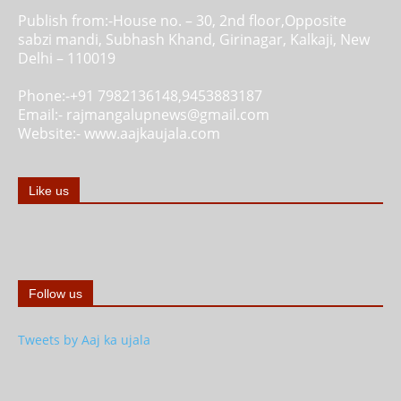
Publish from:-
House no. – 30, 2nd floor,Opposite
sabzi mandi, Subhash Khand, Girinagar, Kalkaji, New
Delhi – 110019
Phone:-
+91 7982136148,9453883187
Email:-
rajmangalupnews@gmail.com
Website:-
www.aajkaujala.com
Like us
Follow us
Tweets by Aaj ka ujala