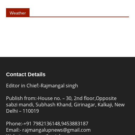
Weather
Contact Details
Editor in Chief:-Rajmangal singh
Publish from:-
House no. – 30, 2nd floor,Opposite
sabzi mandi, Subhash Khand, Girinagar, Kalkaji, New
Delhi – 110019
Phone:-
+91 7982136148,9453883187
Email:-
rajmangalupnews@gmail.com