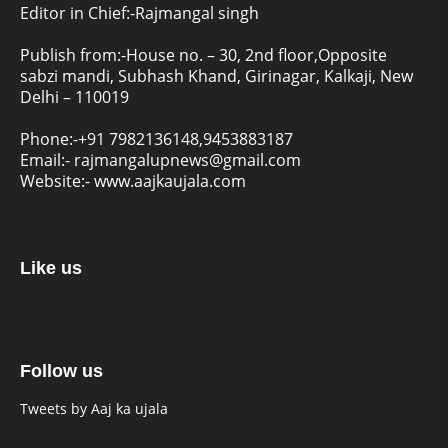
Editor in Chief:-Rajmangal singh
Publish from:-
House no. – 30, 2nd floor,Opposite
sabzi mandi, Subhash Khand, Girinagar, Kalkaji, New
Delhi – 110019
Phone:-
+91 7982136148,9453883187
Email:-
rajmangalupnews@gmail.com
Website:-
www.aajkaujala.com
Like us
Follow us
Tweets by Aaj ka ujala