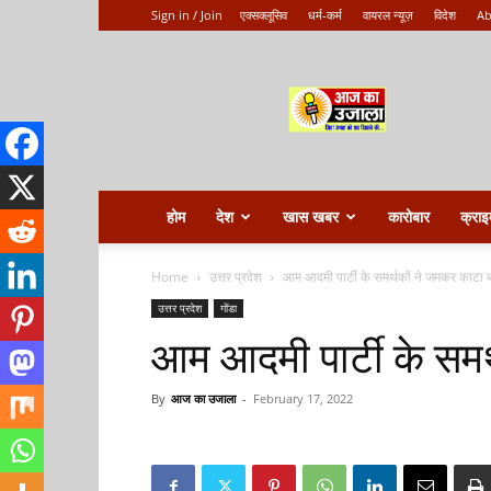
Sign in / Join
एक्सक्लूसिव
धर्म-कर्म
वायरल न्यूज़
विदेश
Ab
Aaj
ka
ujala
होम
देश
खास खबर
कारोबार
क्राइ
Home
उत्तर प्रदेश
आम आदमी पार्टी के समर्थकों ने जमकर काटा 
उत्तर प्रदेश
गोंडा
आम आदमी पार्टी के सम
By
आज का उजाला
-
February 17, 2022