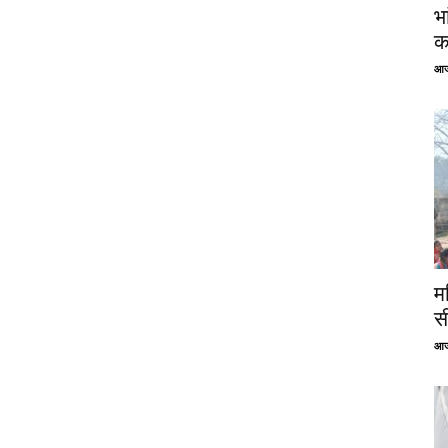
भ
क
आज
म
स
आज