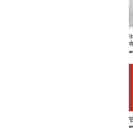
उ
से
आज
प
आज