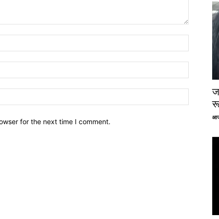
ज
र
आज
owser for the next time I comment.