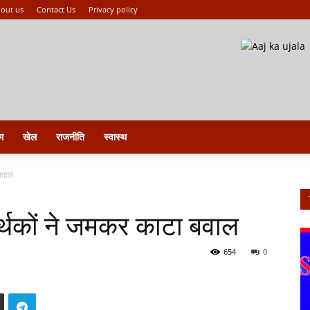
out us
Contact Us
Privacy policy
म
खेल
राजनीति
स्वास्थ
बवाल
र्थकों ने जमकर काटा बवाल
654
0