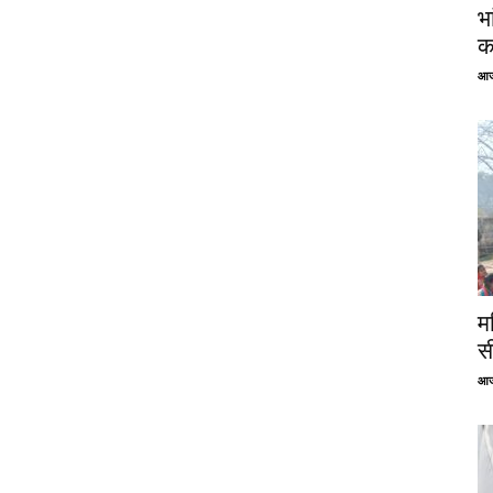
भ
क
आज
म
स
आज