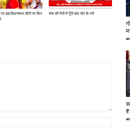
त पर 50 विधानसभा सीटों पर फिर
सपा की रैली में गूँजे चंदा चोर के नारे
ा
ग
म
आज
र
₹
आज