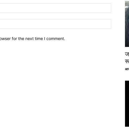
owser for the next time I comment.
ज
र
आज