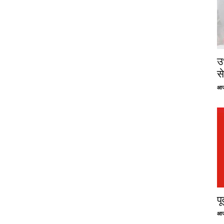
उ
से
आज
प
आज