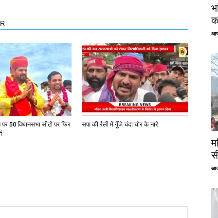
भ
क
OR
आज
त पर 50 विधानसभा सीटों पर फिर
सपा की रैली में गूँजे चंदा चोर के नारे
ा
म
स
आज