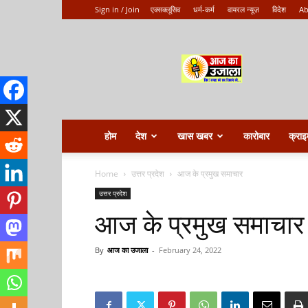
Sign in / Join
एक्सक्लूसिव
धर्म-कर्म
वायरल न्यूज़
विदेश
Ab
Aaj
ka
ujala
होम
देश
खास खबर
कारोबार
क्राइ
Home
उत्तर प्रदेश
आज के प्रमुख समाचार
उत्तर प्रदेश
आज के प्रमुख समाचार
By
आज का उजाला
-
February 24, 2022