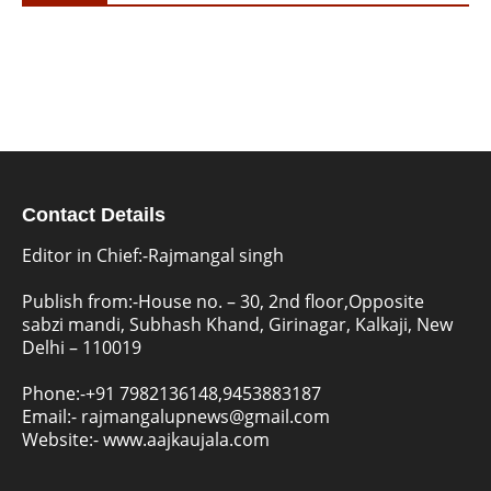
Contact Details
Editor in Chief:-Rajmangal singh
Publish from:-
House no. – 30, 2nd floor,Opposite
sabzi mandi, Subhash Khand, Girinagar, Kalkaji, New
Delhi – 110019
Phone:-
+91 7982136148,9453883187
Email:-
rajmangalupnews@gmail.com
Website:-
www.aajkaujala.com