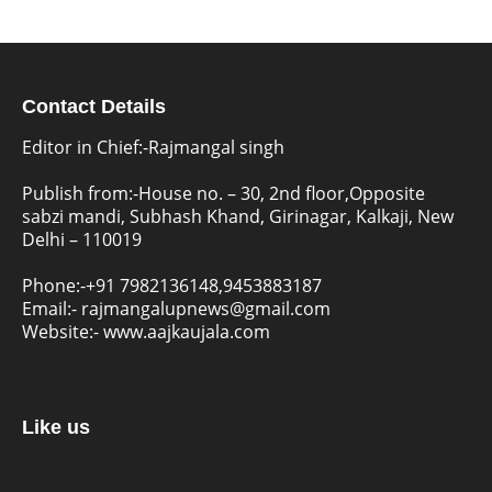
Contact Details
Editor in Chief:-Rajmangal singh
Publish from:-
House no. – 30, 2nd floor,Opposite
sabzi mandi, Subhash Khand, Girinagar, Kalkaji, New
Delhi – 110019
Phone:-
+91 7982136148,9453883187
Email:-
rajmangalupnews@gmail.com
Website:-
www.aajkaujala.com
Like us