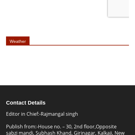
Weather
Contact Details
Editor in Chief:-Rajmangal singh
Publish from:-
House no. – 30, 2nd floor,Opposite
sabzi mandi, Subhash Khand, Girinagar, Kalkaji, New