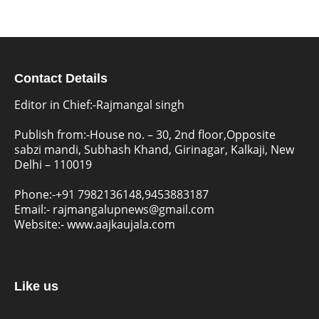
Contact Details
Editor in Chief:-Rajmangal singh
Publish from:-
House no. – 30, 2nd floor,Opposite
sabzi mandi, Subhash Khand, Girinagar, Kalkaji, New
Delhi – 110019
Phone:-
+91 7982136148,9453883187
Email:-
rajmangalupnews@gmail.com
Website:-
www.aajkaujala.com
Like us