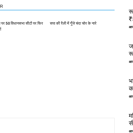
OR
र
₹
त पर 50 विधानसभा सीटों पर फिर
सपा की रैली में गूँजे चंदा चोर के नारे
आज
ा
ज
र
आज
भ
क
आज
म
स
आज