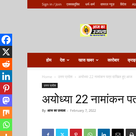
Sign in / Join
एक्सक्लूसिव
धर्म-कर्म
वायरल न्यूज़
विदेश
Ab
Aaj
ka
ujala
होम
देश
खास खबर
कारोबार
क्राइ
Home
उत्तर प्रदेश
अयोध्या 22 नामांकन पत्र दाखिल हुए आज
उत्तर प्रदेश
अयोध्या 22 नामांकन प
By
आज का उजाला
-
February 7, 2022