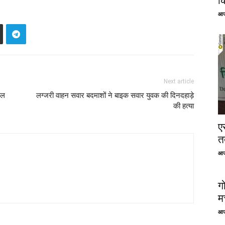
क
आज
Next article
एल
लग्जरी वाहन सवार बदमाशों ने बाइक सवार युवक की दिनदहाड़े
की हत्या
ए
तत
आज
ग
म
आज