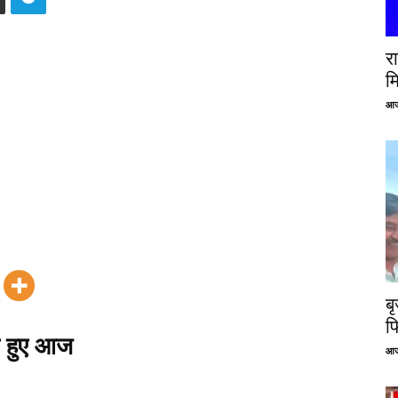
रा
म
आज
ब
फ
ल हुए आज
आज