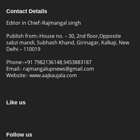
Contact Details
Editor in Chief:-Rajmangal singh
Publish from:-
House no. – 30, 2nd floor,Opposite
sabzi mandi, Subhash Khand, Girinagar, Kalkaji, New
Delhi – 110019
Phone:-
+91 7982136148,9453883187
Email:-
rajmangalupnews@gmail.com
Website:-
www.aajkaujala.com
Like us
Follow us