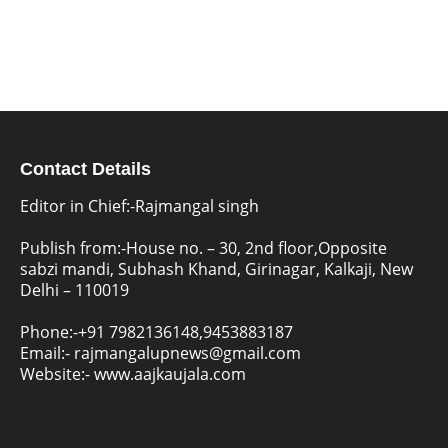
Contact Details
Editor in Chief:-Rajmangal singh
Publish from:-
House no. – 30, 2nd floor,Opposite
sabzi mandi, Subhash Khand, Girinagar, Kalkaji, New
Delhi – 110019
Phone:-
+91 7982136148,9453883187
Email:-
rajmangalupnews@gmail.com
Website:-
www.aajkaujala.com