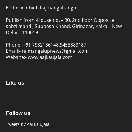
Editor in Chief:-Rajmangal singh
Publish from:-
House no. – 30, 2nd floor,Opposite
sabzi mandi, Subhash Khand, Girinagar, Kalkaji, New
Delhi – 110019
Phone:-
+91 7982136148,9453883187
Email:-
rajmangalupnews@gmail.com
Website:-
www.aajkaujala.com
Like us
Follow us
Tweets by Aaj ka ujala