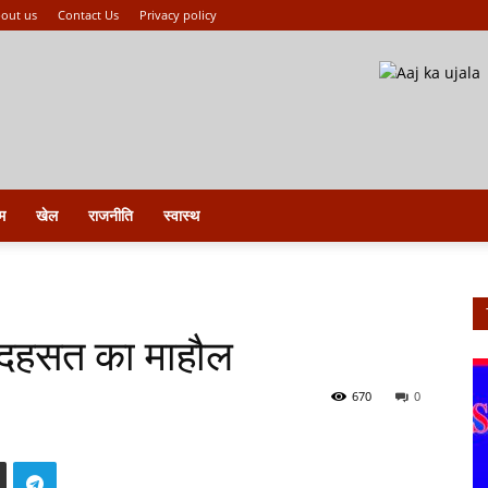
out us
Contact Us
Privacy policy
म
खेल
राजनीति
स्वास्थ
े दहसत का माहौल
670
0