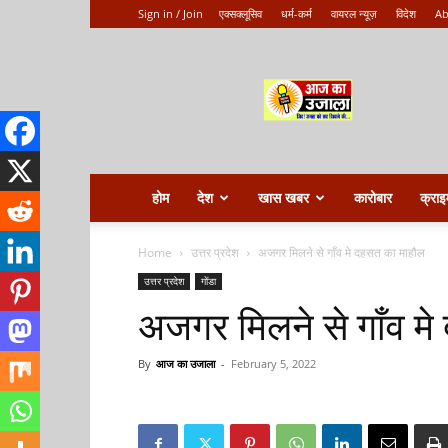
Sign in / Join
एक्सक्लूसिव
धर्म-कर्म
वायरल न्यूज़
विदेश
Ab
Aaj
ka
ujala
होम
देश
खास खबर
कारोबार
क्राइ
Home
उत्तर प्रदेश
अजगर मिलने से गाँव मे दहसत का माहौल
उत्तर प्रदेश
गोंडा
अजगर मिलने से गाँव म
By
आज का उजाला
-
February 5, 2022