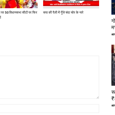
त पर 50 विधानसभा सीटों पर फिर
सपा की रैली में गूँजे चंदा चोर के नारे
ा
ग
म
आज
र
₹
आज