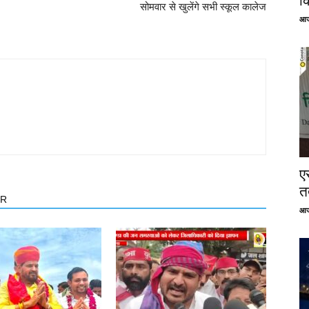
क
सोमवार से खुलेंगे सभी स्कूल कालेज
आज
ए
तत
OR
आज