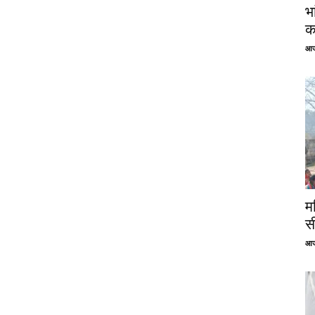
भ
क
आज
म
स
आज