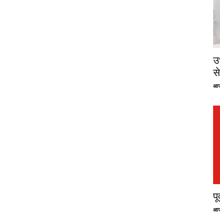
उ
से
आज
प
आज