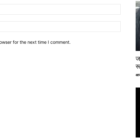
owser for the next time I comment.
ज
र
आज