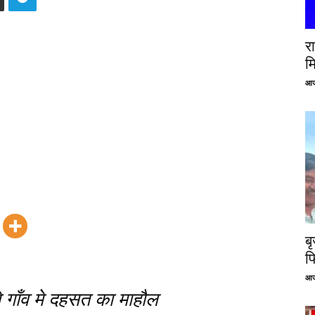
रा
म
आज
ब
फ
आज
 गाँव मे दहसत का माहौल