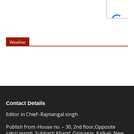
Weather
Contact Details
Editor in Chief:-Rajmangal singh
Publish from:-
House no. – 30, 2nd floor,Opposite
sabzi mandi, Subhash Khand, Girinagar, Kalkaji, New